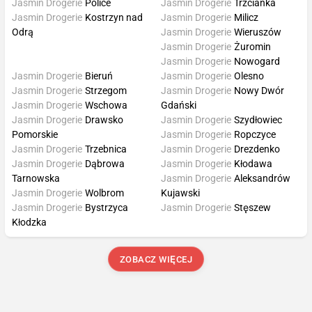
Jasmin Drogerie
Police
Jasmin Drogerie
Trzcianka
Jasmin Drogerie
Kostrzyn nad
Jasmin Drogerie
Milicz
Odrą
Jasmin Drogerie
Wieruszów
Jasmin Drogerie
Żuromin
Jasmin Drogerie
Nowogard
Jasmin Drogerie
Bieruń
Jasmin Drogerie
Olesno
Jasmin Drogerie
Strzegom
Jasmin Drogerie
Nowy Dwór
Jasmin Drogerie
Wschowa
Gdański
Jasmin Drogerie
Drawsko
Jasmin Drogerie
Szydłowiec
Pomorskie
Jasmin Drogerie
Ropczyce
Jasmin Drogerie
Trzebnica
Jasmin Drogerie
Drezdenko
Jasmin Drogerie
Dąbrowa
Jasmin Drogerie
Kłodawa
Tarnowska
Jasmin Drogerie
Aleksandrów
Jasmin Drogerie
Wolbrom
Kujawski
Jasmin Drogerie
Bystrzyca
Jasmin Drogerie
Stęszew
Kłodzka
ZOBACZ WIĘCEJ