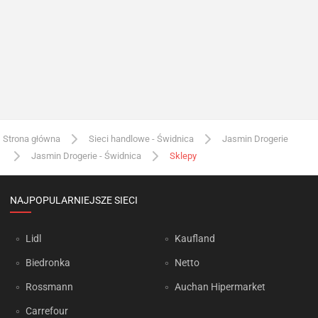
Strona główna
Sieci handlowe - Świdnica
Jasmin Drogerie
Jasmin Drogerie - Świdnica
Sklepy
NAJPOPULARNIEJSZE SIECI
Lidl
Kaufland
Biedronka
Netto
Rossmann
Auchan Hipermarket
Carrefour