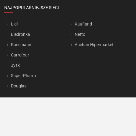
NAJPOPULARNIEJSZE SIECI
Lidl
Kaufland
Biedronka
Netto
Rossmann
Auchan Hipermarket
Carrefour
Jysk
Super-Pharm
Douglas
OKAZJUM.PL
Kontakt
Reklama
Prywatność
Korzystanie z portalu oznacza akceptację
Regulaminu
oraz
Polityki