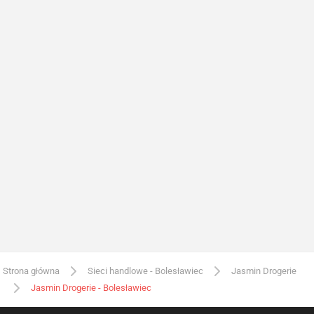
Strona główna
Sieci handlowe - Bolesławiec
Jasmin Drogerie
Jasmin Drogerie - Bolesławiec