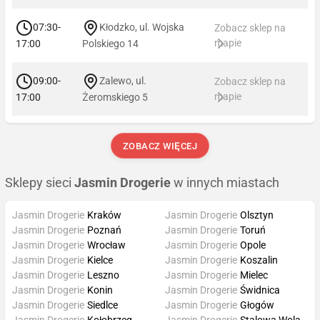
07:30-
Kłodzko, ul. Wojska
Zobacz sklep na
mapie
17:00
Polskiego 14
09:00-
Zalewo, ul.
Zobacz sklep na
mapie
17:00
Żeromskiego 5
ZOBACZ WIĘCEJ
Sklepy sieci
Jasmin Drogerie
w innych miastach
Jasmin Drogerie
Kraków
Jasmin Drogerie
Olsztyn
Jasmin Drogerie
Poznań
Jasmin Drogerie
Toruń
Jasmin Drogerie
Wrocław
Jasmin Drogerie
Opole
Jasmin Drogerie
Kielce
Jasmin Drogerie
Koszalin
Jasmin Drogerie
Leszno
Jasmin Drogerie
Mielec
Jasmin Drogerie
Konin
Jasmin Drogerie
Świdnica
Jasmin Drogerie
Siedlce
Jasmin Drogerie
Głogów