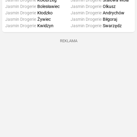
Jasmin Drogerie
Kołobrzeg
Jasmin Drogerie
Stalowa Wola
Jasmin Drogerie
Bolesławiec
Jasmin Drogerie
Olkusz
Jasmin Drogerie
Kłodzko
Jasmin Drogerie
Andrychów
Jasmin Drogerie
Żywiec
Jasmin Drogerie
Biłgoraj
Jasmin Drogerie
Kwidzyn
Jasmin Drogerie
Swarzędz
REKLAMA