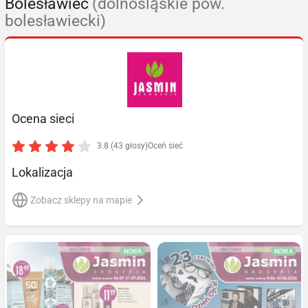
Bolesławiec
(dolnośląskie pow.
bolesławiecki)
Ocena sieci
3.8 (43 głosy)
Oceń sieć
Lokalizacja
Zobacz sklepy na mapie
NOWA
NOWA