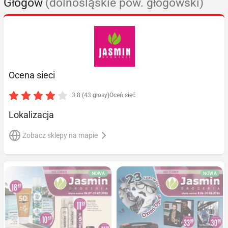
Głogów
(dolnośląskie pow. głogowski)
Ocena sieci
3.8 (43 głosy)
Oceń sieć
Lokalizacja
Zobacz sklepy na mapie
NOWA
NOWA