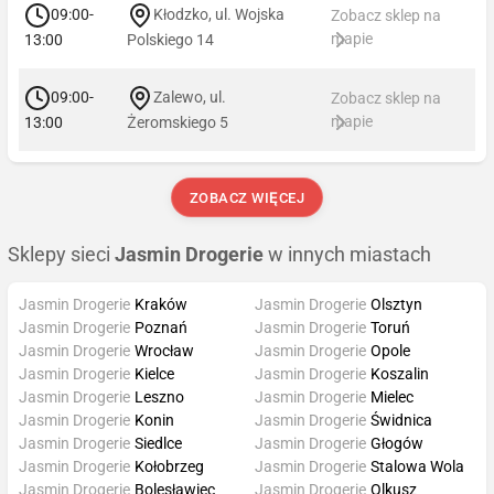
09:00-
Kłodzko, ul. Wojska
Zobacz sklep na
mapie
13:00
Polskiego 14
09:00-
Zalewo, ul.
Zobacz sklep na
mapie
13:00
Żeromskiego 5
ZOBACZ WIĘCEJ
Sklepy sieci
Jasmin Drogerie
w innych miastach
Jasmin Drogerie
Kraków
Jasmin Drogerie
Olsztyn
Jasmin Drogerie
Poznań
Jasmin Drogerie
Toruń
Jasmin Drogerie
Wrocław
Jasmin Drogerie
Opole
Jasmin Drogerie
Kielce
Jasmin Drogerie
Koszalin
Jasmin Drogerie
Leszno
Jasmin Drogerie
Mielec
Jasmin Drogerie
Konin
Jasmin Drogerie
Świdnica
Jasmin Drogerie
Siedlce
Jasmin Drogerie
Głogów
Jasmin Drogerie
Kołobrzeg
Jasmin Drogerie
Stalowa Wola
Jasmin Drogerie
Bolesławiec
Jasmin Drogerie
Olkusz