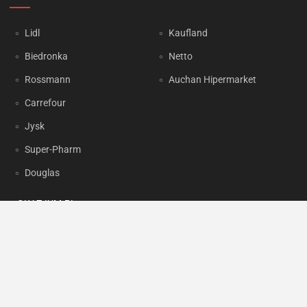
Lidl
Kaufland
Biedronka
Netto
Rossmann
Auchan Hipermarket
Carrefour
Jysk
Super-Pharm
Douglas
OKAZJUM.PL
Kontakt
Reklama
Prywatność
Korzystanie z portalu oznacza akceptację
Regulaminu
oraz
Polityki
prywatności
.
Ustawienia preferencji
.
Copyright by
INTERIA.PL
1999-2026. Wszystkie prawa zastrzeżone.