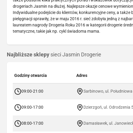
także podsunie kilka praktycznych porad i wskazówek dotyczący
drogeriach Jasmin na dłużej. Najlepsze okazje cenowe wymienion
Indywidualne podejście do klientów, konkurencyjne ceny, a tak
pielęgnacji sprawiły, że w maju 2016 r. sieć zdobyła jedną z naj
laureatem nagrody Drogeria Roku 2016 w kategorii drogerie śred
tematyczne, takie jak np. cykl świadoma mama.
Najbliższe sklepy
sieci Jasmin Drogerie
Godziny otwarcia
Adres
09:00-21:00
Sarbinowo, ul. Południowa
09:00-17:00
Dzierzgoń, ul. Odrodzenia 
08:00-17:00
Damasławek, ul. Janowiec