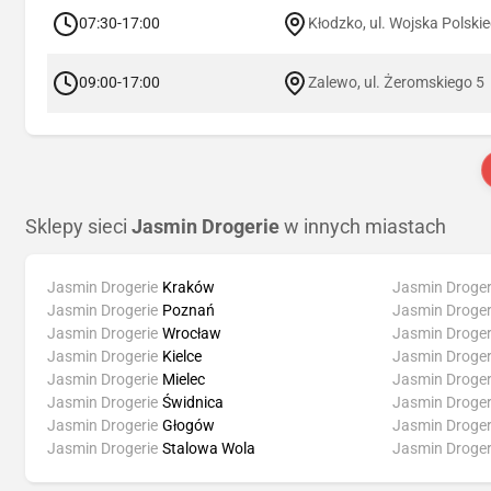
07:30-17:00
Kłodzko, ul. Wojska Polski
09:00-17:00
Zalewo, ul. Żeromskiego 5
Sklepy sieci
Jasmin Drogerie
w innych miastach
Jasmin Drogerie
Kraków
Jasmin Droger
Jasmin Drogerie
Poznań
Jasmin Droger
Jasmin Drogerie
Wrocław
Jasmin Droger
Jasmin Drogerie
Kielce
Jasmin Droger
Jasmin Drogerie
Mielec
Jasmin Droger
Jasmin Drogerie
Świdnica
Jasmin Droger
Jasmin Drogerie
Głogów
Jasmin Droger
Jasmin Drogerie
Stalowa Wola
Jasmin Droger