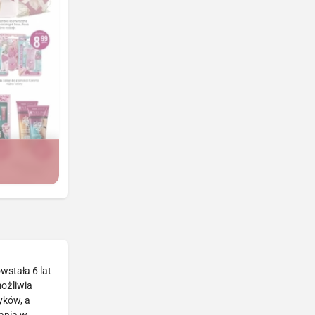
wstała 6 lat
możliwia
yków, a