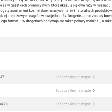
ch naszej urody. Nowoczesne wnętrza tym bardziej zachęcają do pozost
e są w gazetkach promocyjnych, które ukazują się dwa razy w miesiącu.
że bogaty asortyment kosmetyków znanych marek i naturalnych produktów
bardziej prestiżowych nagród w swojej branży. Drogerie Jamin zostały bow
niego formatu. W drogeriach odbywają się także pokazy makijażu, a takż
 47
Zobacz sklep na mapie
5
Zobacz sklep na mapie
ka 2a
Zobacz sklep na mapie