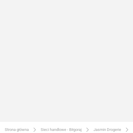
Strona główna
Sieci handlowe - Biłgoraj
Jasmin Drogerie