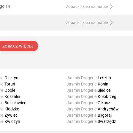
ego 14
Zobacz sklep na mapie
Zobacz sklep na mapie
ZOBACZ WIĘCEJ
ie
Olsztyn
Jasmin Drogerie
Leszno
ie
Toruń
Jasmin Drogerie
Konin
ie
Opole
Jasmin Drogerie
Siedlce
ie
Koszalin
Jasmin Drogerie
Kołobrzeg
ie
Bolesławiec
Jasmin Drogerie
Olkusz
ie
Kłodzko
Jasmin Drogerie
Andrychów
ie
Żywiec
Jasmin Drogerie
Biłgoraj
ie
Kwidzyn
Jasmin Drogerie
Swarzędz