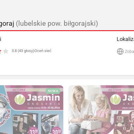
goraj
(lubelskie pow. biłgorajski)
i
Lokaliz
3.8 (43 głosy)
Oceń sieć
Zoba
NOWA