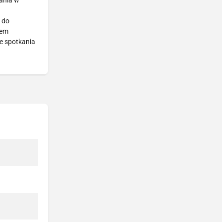
ania w
 do
iem
e spotkania