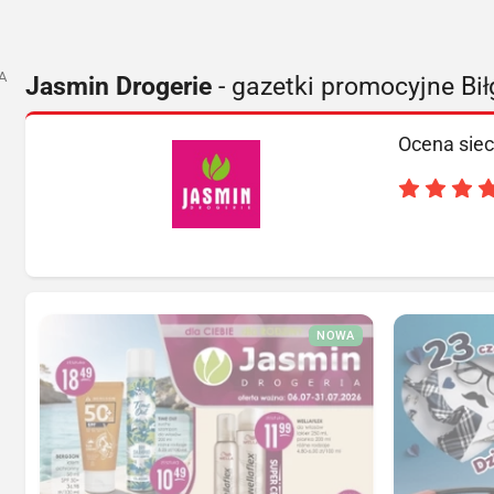
A
Jasmin Drogerie
- gazetki promocyjne Bił
Ocena siec
NOWA