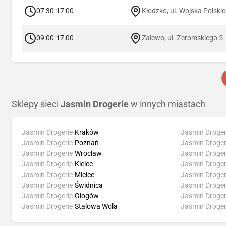
07:30-17:00
Kłodzko, ul. Wojska Polski
09:00-17:00
Zalewo, ul. Żeromskiego 5
Sklepy sieci
Jasmin Drogerie
w innych miastach
Jasmin Drogerie
Kraków
Jasmin Droger
Jasmin Drogerie
Poznań
Jasmin Droger
Jasmin Drogerie
Wrocław
Jasmin Droger
Jasmin Drogerie
Kielce
Jasmin Droger
Jasmin Drogerie
Mielec
Jasmin Droger
Jasmin Drogerie
Świdnica
Jasmin Droger
Jasmin Drogerie
Głogów
Jasmin Droger
Jasmin Drogerie
Stalowa Wola
Jasmin Droger