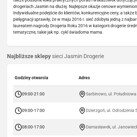
także podsunie kilka praktycznych porad i wskazówek dotyczący
drogeriach Jasmin na dłużej. Najlepsze okazje cenowe wymienion
Indywidualne podejście do klientów, konkurencyjne ceny, a tak
pielęgnacji sprawiły, że w maju 2016 r. sieć zdobyła jedną z naj
laureatem nagrody Drogeria Roku 2016 w kategorii drogerie śred
tematyczne, takie jak np. cykl świadoma mama.
Najbliższe sklepy
sieci Jasmin Drogerie
Godziny otwarcia
Adres
09:00-21:00
Sarbinowo, ul. Południowa
09:00-17:00
Dzierzgoń, ul. Odrodzenia 
08:00-17:00
Damasławek, ul. Janowiec