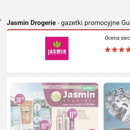
A
Jasmin Drogerie
- gazetki promocyjne Gu
Ocena siec
NOWA