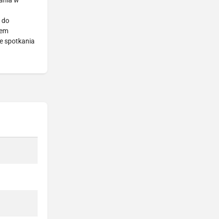
ania w
 do
iem
e spotkania