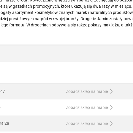
ch naszej urody. Nowoczesne wnętrza tym bardziej zachęcają do pozost
e są w gazetkach promocyjnych, które ukazują się dwa razy w miesiącu.
że bogaty asortyment kosmetyków znanych marek i naturalnych produktów
bardziej prestiżowych nagród w swojej branży. Drogerie Jamin zostały bow
niego formatu. W drogeriach odbywają się także pokazy makijażu, a takż
 47
Zobacz sklep na mapie
5
Zobacz sklep na mapie
ka 2a
Zobacz sklep na mapie