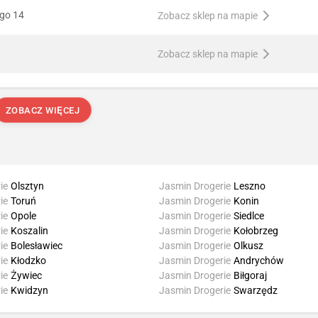
ego 14
Zobacz sklep na mapie
Zobacz sklep na mapie
ZOBACZ WIĘCEJ
ie
Olsztyn
Jasmin Drogerie
Leszno
ie
Toruń
Jasmin Drogerie
Konin
ie
Opole
Jasmin Drogerie
Siedlce
ie
Koszalin
Jasmin Drogerie
Kołobrzeg
ie
Bolesławiec
Jasmin Drogerie
Olkusz
ie
Kłodzko
Jasmin Drogerie
Andrychów
ie
Żywiec
Jasmin Drogerie
Biłgoraj
ie
Kwidzyn
Jasmin Drogerie
Swarzędz