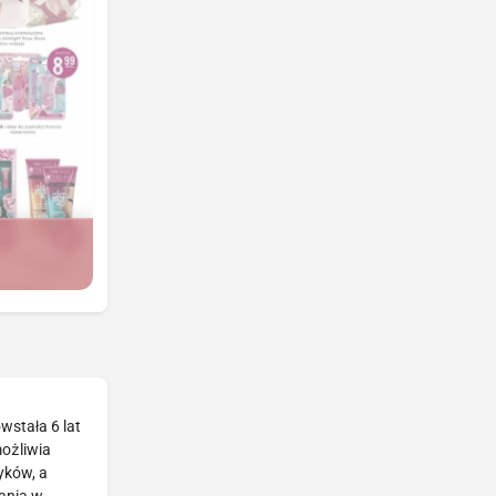
wstała 6 lat
możliwia
yków, a