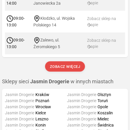
mapie
14:00
Janowiecka 2a
09:00-
Kłodzko, ul. Wojska
Zobacz sklep na
mapie
13:00
Polskiego 14
09:00-
Zalewo, ul.
Zobacz sklep na
mapie
13:00
Żeromskiego 5
ZOBACZ WIĘCEJ
Sklepy sieci
Jasmin Drogerie
w innych miastach
Jasmin Drogerie
Kraków
Jasmin Drogerie
Olsztyn
Jasmin Drogerie
Poznań
Jasmin Drogerie
Toruń
Jasmin Drogerie
Wrocław
Jasmin Drogerie
Opole
Jasmin Drogerie
Kielce
Jasmin Drogerie
Koszalin
Jasmin Drogerie
Leszno
Jasmin Drogerie
Mielec
Jasmin Drogerie
Konin
Jasmin Drogerie
Świdnica