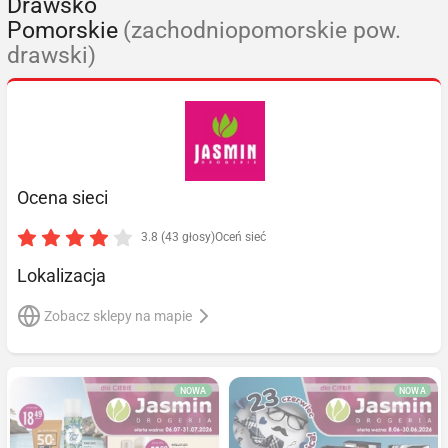
Drawsko
Pomorskie
(zachodniopomorskie pow.
drawski)
Ocena sieci
3.8 (43 głosy)
Oceń sieć
Lokalizacja
Zobacz sklepy na mapie
NOWA
NOWA