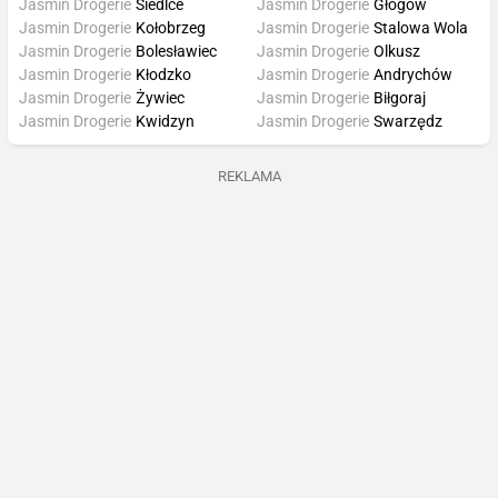
Jasmin Drogerie
Siedlce
Jasmin Drogerie
Głogów
Jasmin Drogerie
Kołobrzeg
Jasmin Drogerie
Stalowa Wola
Jasmin Drogerie
Bolesławiec
Jasmin Drogerie
Olkusz
Jasmin Drogerie
Kłodzko
Jasmin Drogerie
Andrychów
Jasmin Drogerie
Żywiec
Jasmin Drogerie
Biłgoraj
Jasmin Drogerie
Kwidzyn
Jasmin Drogerie
Swarzędz
REKLAMA