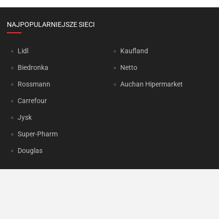
NAJPOPULARNIEJSZE SIECI
Lidl
Kaufland
Biedronka
Netto
Rossmann
Auchan Hipermarket
Carrefour
Jysk
Super-Pharm
Douglas
OKAZJUM.PL
Kontakt
Reklama
Prywatność