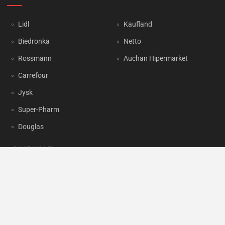
Lidl
Kaufland
Biedronka
Netto
Rossmann
Auchan Hipermarket
Carrefour
Jysk
Super-Pharm
Douglas
OKAZJUM.PL
Kontakt
Reklama
Prywatność
Korzystanie z portalu oznacza akceptację
Regulaminu
oraz
Polityki
prywatności
.
Ustawienia preferencji
.
Copyright by
INTERIA.PL
1999-2026. Wszystkie prawa zastrzeżone.