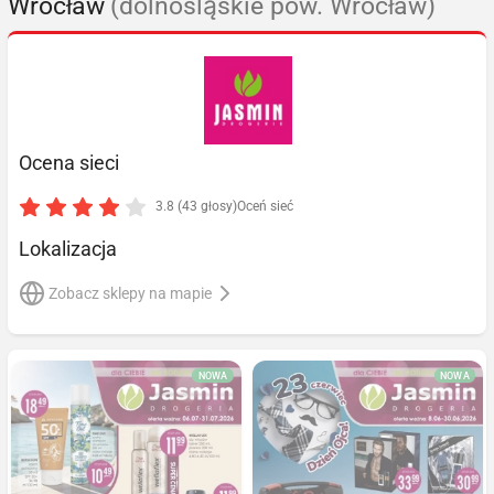
Wrocław
(dolnośląskie pow. Wrocław)
Ocena sieci
3.8 (43 głosy)
Oceń sieć
Lokalizacja
Zobacz sklepy na mapie
NOWA
NOWA