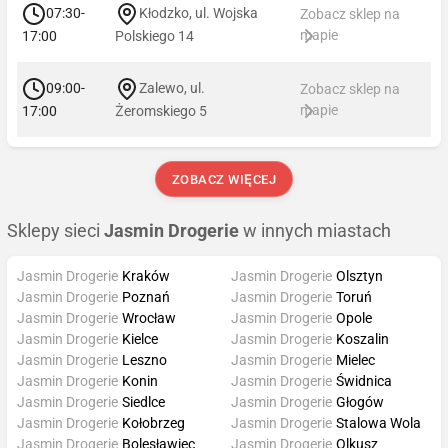
07:30-
Kłodzko, ul. Wojska
Zobacz sklep na
mapie
17:00
Polskiego 14
09:00-
Zalewo, ul.
Zobacz sklep na
mapie
17:00
Żeromskiego 5
ZOBACZ WIĘCEJ
Sklepy sieci
Jasmin Drogerie
w innych miastach
Jasmin Drogerie
Kraków
Jasmin Drogerie
Olsztyn
Jasmin Drogerie
Poznań
Jasmin Drogerie
Toruń
Jasmin Drogerie
Wrocław
Jasmin Drogerie
Opole
Jasmin Drogerie
Kielce
Jasmin Drogerie
Koszalin
Jasmin Drogerie
Leszno
Jasmin Drogerie
Mielec
Jasmin Drogerie
Konin
Jasmin Drogerie
Świdnica
Jasmin Drogerie
Siedlce
Jasmin Drogerie
Głogów
Jasmin Drogerie
Kołobrzeg
Jasmin Drogerie
Stalowa Wola
Jasmin Drogerie
Bolesławiec
Jasmin Drogerie
Olkusz