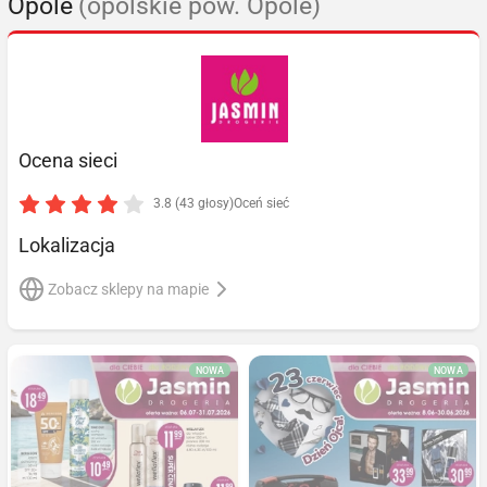
Opole
(opolskie pow. Opole)
Ocena sieci
3.8 (43 głosy)
Oceń sieć
Lokalizacja
Zobacz sklepy na mapie
NOWA
NOWA