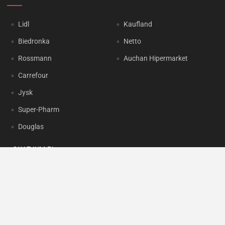
Lidl
Kaufland
Biedronka
Netto
Rossmann
Auchan Hipermarket
Carrefour
Jysk
Super-Pharm
Douglas
OKAZJUM.PL
Kontakt
Reklama
Prywatność
Korzystanie z portalu oznacza akceptację
Regulaminu
oraz
Polityki
prywatności
.
Ustawienia preferencji
.
Copyright by
INTERIA.PL
1999-2026. Wszystkie prawa zastrzeżone.