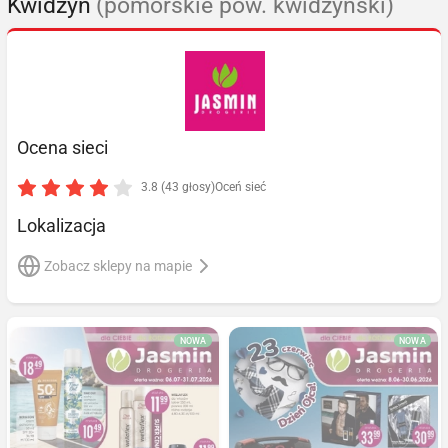
Kwidzyn
(pomorskie pow. kwidzyński)
Ocena sieci
3.8 (43 głosy)
Oceń sieć
Lokalizacja
Zobacz sklepy na mapie
NOWA
NOWA