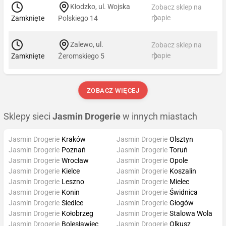
Kłodzko, ul. Wojska
Zobacz sklep na
mapie
Zamknięte
Polskiego 14
Zalewo, ul.
Zobacz sklep na
mapie
Zamknięte
Żeromskiego 5
ZOBACZ WIĘCEJ
Sklepy sieci
Jasmin Drogerie
w innych miastach
Jasmin Drogerie
Kraków
Jasmin Drogerie
Olsztyn
Jasmin Drogerie
Poznań
Jasmin Drogerie
Toruń
Jasmin Drogerie
Wrocław
Jasmin Drogerie
Opole
Jasmin Drogerie
Kielce
Jasmin Drogerie
Koszalin
Jasmin Drogerie
Leszno
Jasmin Drogerie
Mielec
Jasmin Drogerie
Konin
Jasmin Drogerie
Świdnica
Jasmin Drogerie
Siedlce
Jasmin Drogerie
Głogów
Jasmin Drogerie
Kołobrzeg
Jasmin Drogerie
Stalowa Wola
Jasmin Drogerie
Bolesławiec
Jasmin Drogerie
Olkusz