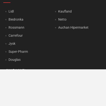
Lidl
Kaufland
Biedronka
Netto
Rossmann
Auchan Hipermarket
Carrefour
Jysk
Super-Pharm
Douglas
OKAZJUM.PL
Kontakt
Reklama
Prywatność
Korzystanie z portalu oznacza akceptację
Regulaminu
oraz
Polityki
prywatności
.
Ustawienia preferencji
.
Copyright by
INTERIA.PL
1999-2026. Wszystkie prawa zastrzeżone.