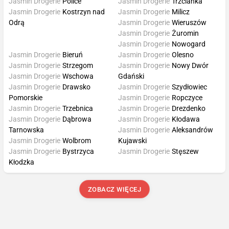
Jasmin Drogerie
Police
Jasmin Drogerie
Trzcianka
Jasmin Drogerie
Kostrzyn nad
Jasmin Drogerie
Milicz
Odrą
Jasmin Drogerie
Wieruszów
Jasmin Drogerie
Żuromin
Jasmin Drogerie
Nowogard
Jasmin Drogerie
Bieruń
Jasmin Drogerie
Olesno
Jasmin Drogerie
Strzegom
Jasmin Drogerie
Nowy Dwór
Jasmin Drogerie
Wschowa
Gdański
Jasmin Drogerie
Drawsko
Jasmin Drogerie
Szydłowiec
Pomorskie
Jasmin Drogerie
Ropczyce
Jasmin Drogerie
Trzebnica
Jasmin Drogerie
Drezdenko
Jasmin Drogerie
Dąbrowa
Jasmin Drogerie
Kłodawa
Tarnowska
Jasmin Drogerie
Aleksandrów
Jasmin Drogerie
Wolbrom
Kujawski
Jasmin Drogerie
Bystrzyca
Jasmin Drogerie
Stęszew
Kłodzka
ZOBACZ WIĘCEJ