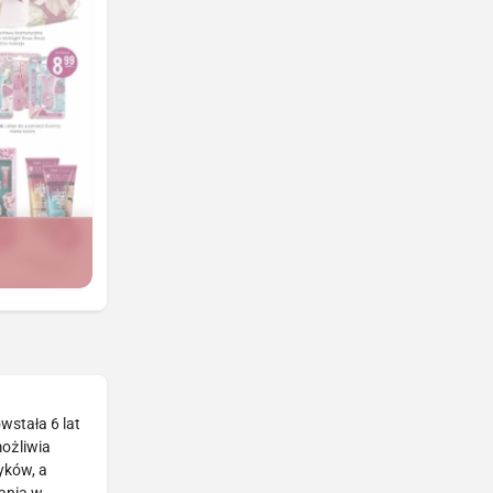
wstała 6 lat
możliwia
yków, a