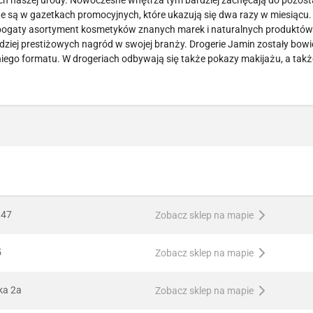
ch naszej urody. Nowoczesne wnętrza tym bardziej zachęcają do pozost
e są w gazetkach promocyjnych, które ukazują się dwa razy w miesiącu.
że bogaty asortyment kosmetyków znanych marek i naturalnych produktów
bardziej prestiżowych nagród w swojej branży. Drogerie Jamin zostały bow
niego formatu. W drogeriach odbywają się także pokazy makijażu, a takż
 47
Zobacz sklep na mapie
5
Zobacz sklep na mapie
ka 2a
Zobacz sklep na mapie