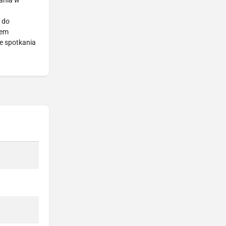
ania w
 do
iem
e spotkania