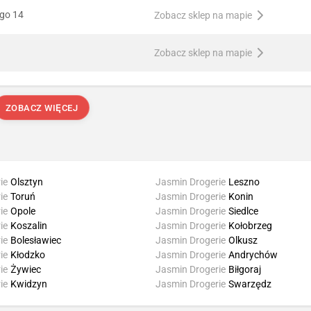
ego 14
Zobacz sklep na mapie
Zobacz sklep na mapie
ZOBACZ WIĘCEJ
ie
Olsztyn
Jasmin Drogerie
Leszno
ie
Toruń
Jasmin Drogerie
Konin
ie
Opole
Jasmin Drogerie
Siedlce
ie
Koszalin
Jasmin Drogerie
Kołobrzeg
ie
Bolesławiec
Jasmin Drogerie
Olkusz
ie
Kłodzko
Jasmin Drogerie
Andrychów
ie
Żywiec
Jasmin Drogerie
Biłgoraj
ie
Kwidzyn
Jasmin Drogerie
Swarzędz