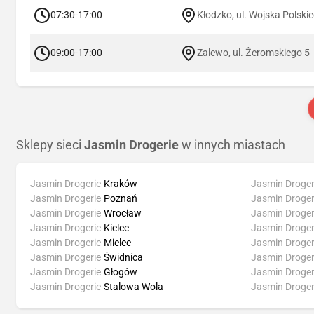
07:30-17:00
Kłodzko, ul. Wojska Polski
09:00-17:00
Zalewo, ul. Żeromskiego 5
Sklepy sieci
Jasmin Drogerie
w innych miastach
Jasmin Drogerie
Kraków
Jasmin Droger
Jasmin Drogerie
Poznań
Jasmin Droger
Jasmin Drogerie
Wrocław
Jasmin Droger
Jasmin Drogerie
Kielce
Jasmin Droger
Jasmin Drogerie
Mielec
Jasmin Droger
Jasmin Drogerie
Świdnica
Jasmin Droger
Jasmin Drogerie
Głogów
Jasmin Droger
Jasmin Drogerie
Stalowa Wola
Jasmin Droger