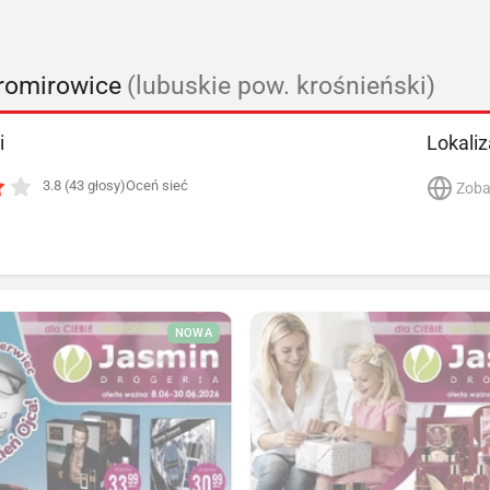
romirowice
(lubuskie pow. krośnieński)
i
Lokaliz
3.8 (43 głosy)
Oceń sieć
Zoba
NOWA