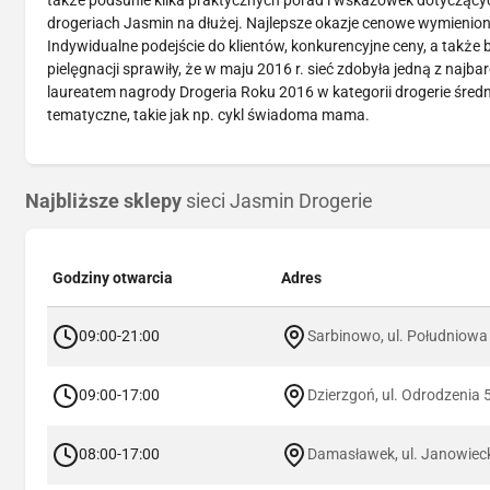
także podsunie kilka praktycznych porad i wskazówek dotyczący
drogeriach Jasmin na dłużej. Najlepsze okazje cenowe wymienion
Indywidualne podejście do klientów, konkurencyjne ceny, a tak
pielęgnacji sprawiły, że w maju 2016 r. sieć zdobyła jedną z naj
laureatem nagrody Drogeria Roku 2016 w kategorii drogerie śred
tematyczne, takie jak np. cykl świadoma mama.
Najbliższe sklepy
sieci Jasmin Drogerie
Godziny otwarcia
Adres
09:00-21:00
Sarbinowo, ul. Południowa
09:00-17:00
Dzierzgoń, ul. Odrodzenia 
08:00-17:00
Damasławek, ul. Janowiec